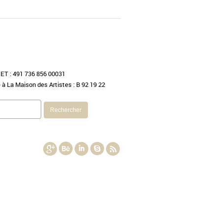
RET : 491 736 856 00031
e à La Maison des Artistes : B 92 19 22
g
e
i
h
r