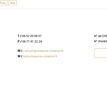
Flyer
Web
09 52 20 09 57
N° de SI
T /
N° d’ordr
06 71 91 22 24
P /
contact@maracas-creation.fr
M /
www.maracas-creation.fr
W /