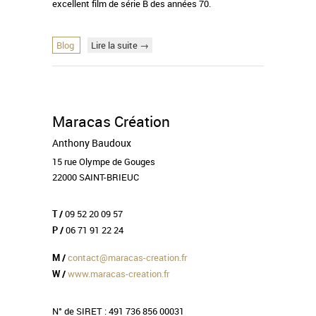
excellent film de série B des années 70.
Blog
Lire la suite →
Maracas Création
Anthony Baudoux
15 rue Olympe de Gouges
22000 SAINT-BRIEUC
09 52 20 09 57
T /
06 71 91 22 24
P /
contact@maracas-creation.fr
M /
www.maracas-creation.fr
W /
N° de SIRET : 491 736 856 00031