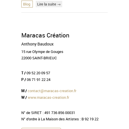
Blog
Lire la suite →
Maracas Création
Anthony Baudoux
15 rue Olympe de Gouges
22000 SAINT-BRIEUC
09 52 20 09 57
T /
06 71 91 22 24
P /
contact@maracas-creation.fr
M /
www.maracas-creation.fr
W /
N° de SIRET : 491 736 856 00031
N° d’ordre à La Maison des Artistes : B 92 19 22