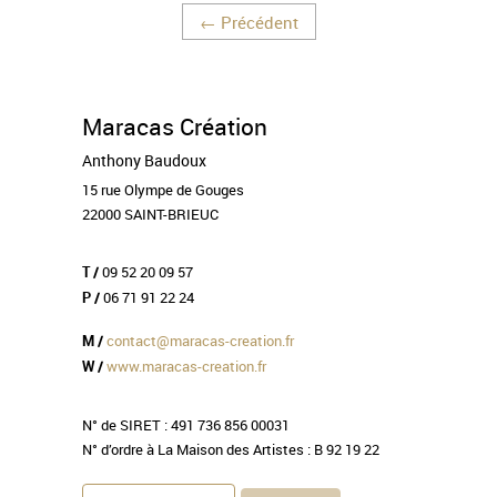
←
Précédent
Maracas Création
Anthony Baudoux
15 rue Olympe de Gouges
22000 SAINT-BRIEUC
09 52 20 09 57
T /
06 71 91 22 24
P /
contact@maracas-creation.fr
M /
www.maracas-creation.fr
W /
N° de SIRET : 491 736 856 00031
N° d’ordre à La Maison des Artistes : B 92 19 22